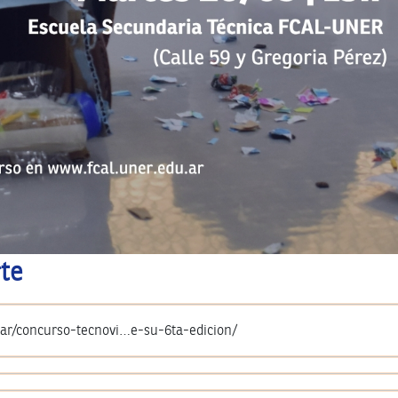
te
.ar/concurso-tecnovi…e-su-6ta-edicion/