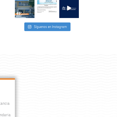
Síguenos en Instagram
tancia
undaria