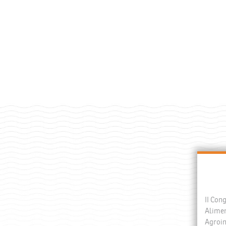
II Con
Alimen
Agroin