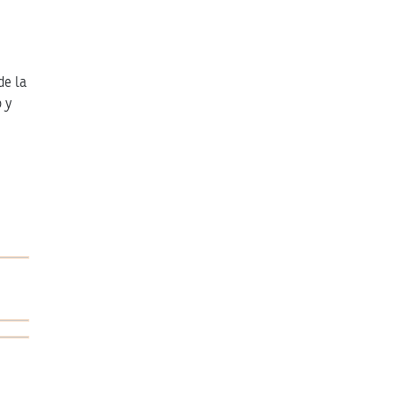
de la
o y