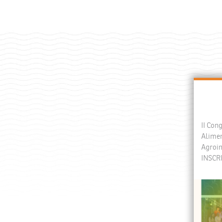
II Con
Alimen
Agroin
INSCR