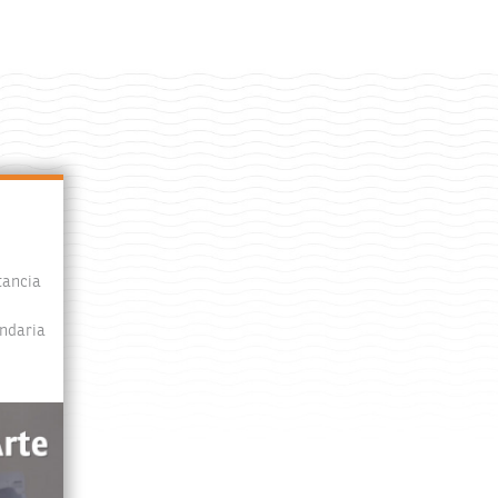
tancia
undaria