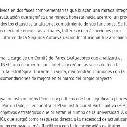
divide en dos fases complementarias que buscan una mirada integr
oevaluación que significa una mirada honesta hacia adentro: un pro
todos los claustros analizan el cumplimiento de sus funciones. Se l
as mediante encuestas virtuales, talleres y demás acciones para
El Informe de la Segunda Autoevaluación Institucional fue aprobado
rna, a cargo de un Comité de Pares Evaluadores que analizará el
UNER, un documento que sintetiza y reúne las voces de toda la
 ruta estratégica. Durante su visita, mantendrán reuniones con la
recomendaciones de mejora en el marco del propio proyecto
ya en instrumentos técnicos y políticos que han significado pilare
. Por un lado, se encuentra el Plan Institucional Participativo (PIP)
 objetivos estratégicos que orientan el rumbo de la universidad. A 
IC), que surgió como respuesta directa a la necesidad de actualizar
dios renovados, más flexibles y con la incorporación de títulos