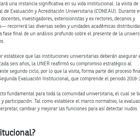
ará una instancia significativa en su vida institucional: la visita de
l de Evaluación y Acreditación Universitaria (CONEAU). Durante e
docentes, investigadores, extensionistas y ex rectores, decanos y
es— recorrerá las diversas sedes y unidades académicas distribuida
 la fase final de un análisis profundo sobre el presente de la univer
os.
or establece que las instituciones universitarias deberán asegurar 
cada seis años, la UNER reafirmó su compromiso estratégico al
ste segundo ciclo, por lo que la visita, forma parte del proceso fin
a Segunda Evaluación Institucional, que comprende el periodo 2018-
cto fundamental para toda la comunidad universitaria, el cual se b
d y participación. Tal como establece el marco normativo, la evalua
nterpretar, cambiar y mejorar las funciones para así detectar nudos
itucional?