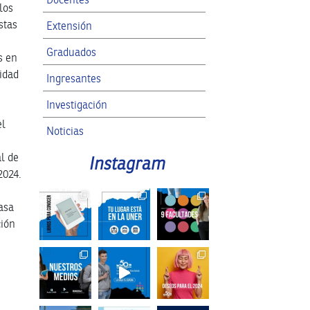
 los
stas
Extensión
Graduados
s en
sidad
Ingresantes
Investigación
el
Noticias
al de
RRII
Instagram
2024.
SPG
asa
ción