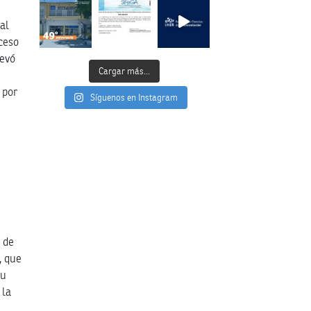
al
ceso
levó
Cargar más...
 por
Síguenos en Instagram
s de
, que
su
 la