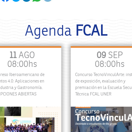
Agenda
FCAL
11
AGO
09
SEP
08:00hs
08:00hs
greso Iberoamericano de
Concurso TecnoVinculArte: ins
tos 4.0: Aplicaciones en
de exposición, evaluación y
dustria y Gastronomía.
premiación en la Escuela Sec
IPCIONES ABIERTAS
Técnica FCAL UNER