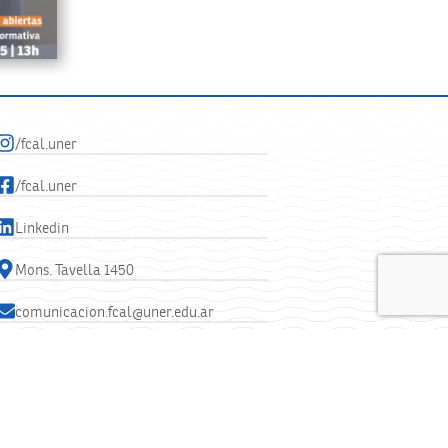
/fcal.uner
/fcal.uner
Linkedin
Mons. Tavella 1450
comunicacion.fcal@uner.edu.ar
+54 9 345 423-1440