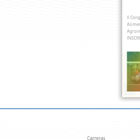
II Con
Alimen
Agroin
INSCR
Carreras