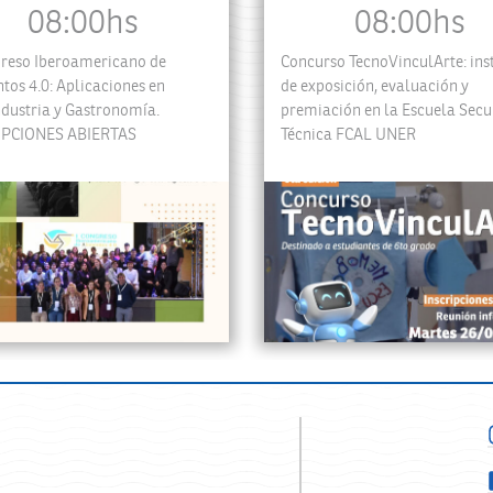
08:00hs
08:00hs
greso Iberoamericano de
Concurso TecnoVinculArte: ins
tos 4.0: Aplicaciones en
de exposición, evaluación y
dustria y Gastronomía.
premiación en la Escuela Sec
IPCIONES ABIERTAS
Técnica FCAL UNER