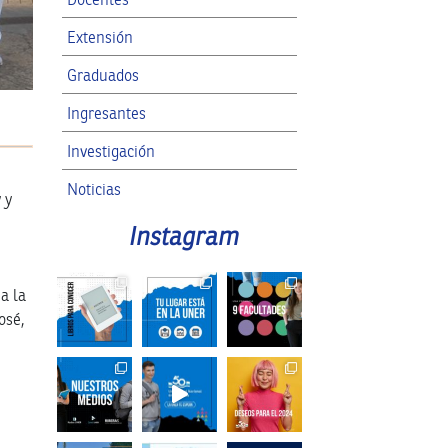
Extensión
Graduados
Ingresantes
Investigación
Noticias
 y
RRII
Instagram
SPG
a la
osé,