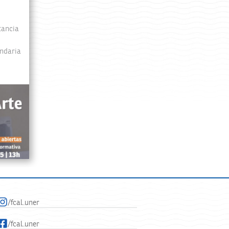
tancia
undaria
/fcal.uner
/fcal.uner