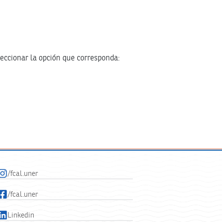
leccionar la opción que corresponda:
/fcal.uner
/fcal.uner
Linkedin