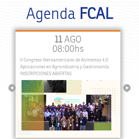
Agenda
FCAL
11
AGO
08:00hs
II Congreso Iberoamericano de Alimentos 4.0:
a
Aplicaciones en Agroindustria y Gastronomía.
INSCRIPCIONES ABIERTAS
Previous
Next