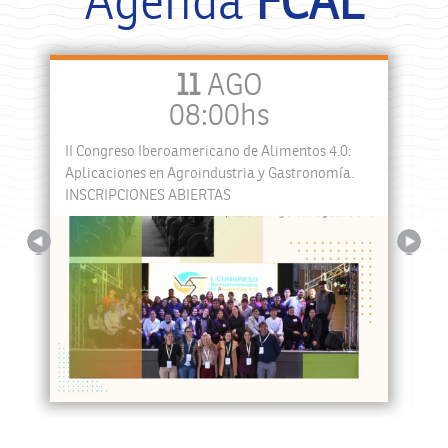
Agenda
FCAL
11
AGO
08:00hs
II Congreso Iberoamericano de Alimentos 4.0:
a
Aplicaciones en Agroindustria y Gastronomía.
INSCRIPCIONES ABIERTAS
Previous
Next