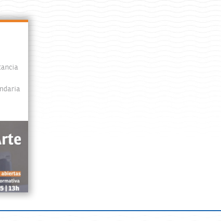
tancia
undaria