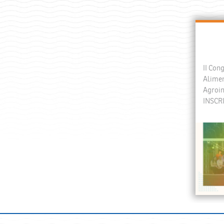
II Con
Alimen
Agroin
INSCR