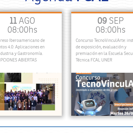
11
AGO
09
SEP
08:00hs
08:00hs
greso Iberoamericano de
Concurso TecnoVinculArte: ins
tos 4.0: Aplicaciones en
de exposición, evaluación y
dustria y Gastronomía.
premiación en la Escuela Sec
IPCIONES ABIERTAS
Técnica FCAL UNER