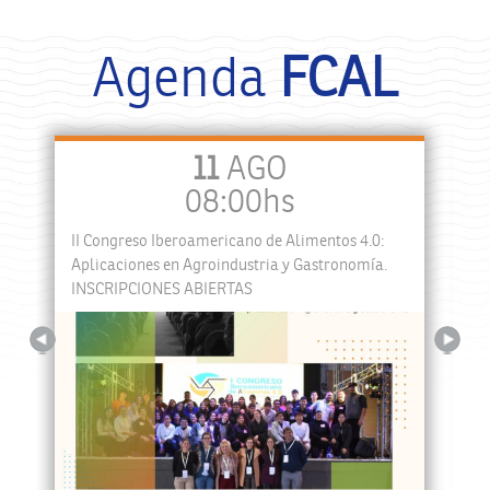
Agenda
FCAL
11
AGO
08:00hs
II Congreso Iberoamericano de Alimentos 4.0:
a
Aplicaciones en Agroindustria y Gastronomía.
INSCRIPCIONES ABIERTAS
Previous
Next