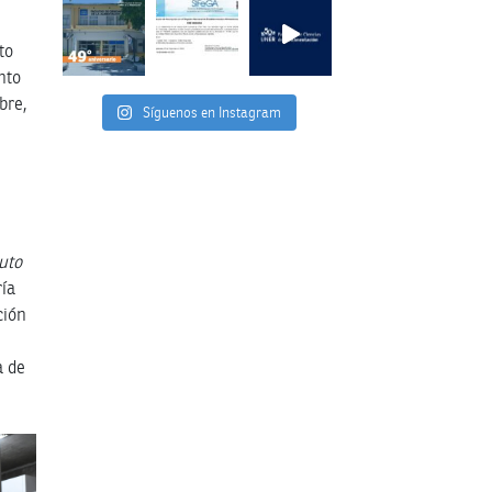
to
nto
bre,
Síguenos en Instagram
ruto
ía
ción
a de