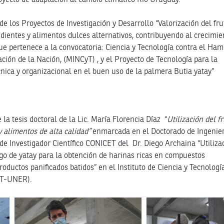
de los Proyectos de Investigación y Desarrollo “Valorización del fru
edientes y alimentos dulces alternativos, contribuyendo al crecimie
que pertenece a la convocatoria: Ciencia y Tecnología contra el Ham
ación de la Nación, (MINCyT) , y el Proyecto de Tecnología para la
cnica y organizacional en el buen uso de la palmera Butia yatay”
e la tesis doctoral de la Lic. María Florencia Díaz “
Utilización del f
y alimentos de alta calidad”
enmarcada en el Doctorado de Ingenier
 de Investigador Científico CONICET del Dr. Diego Archaina “Utiliza
go de yatay para la obtención de harinas ricas en compuestos
roductos panificados batidos” en el Instituto de Ciencia y Tecnologí
ET-UNER).