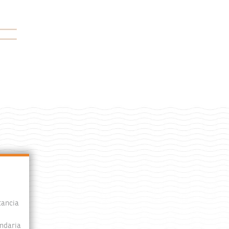
tancia
undaria