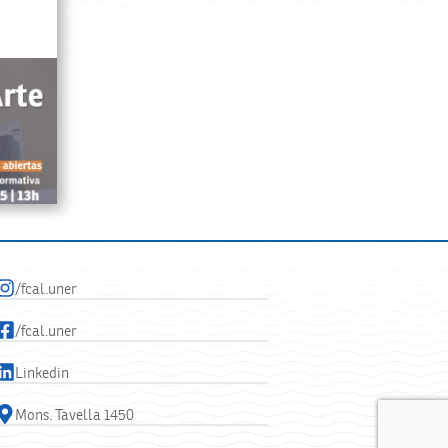
/fcal.uner
/fcal.uner
Linkedin
Mons. Tavella 1450