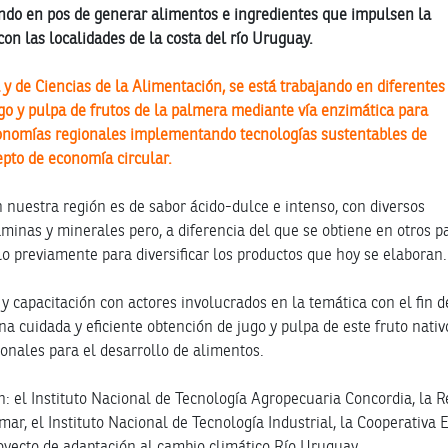
ando en pos de generar alimentos e ingredientes que impulsen la
con las localidades de la costa del río Uruguay.
 y de Ciencias de la Alimentación, se está trabajando en diferentes
ugo y pulpa de frutos de la palmera mediante vía enzimática para
conomías regionales implementando tecnologías sustentables de
epto de economía circular.
 nuestra región es de sabor ácido-dulce e intenso, con diversos
minas y minerales pero, a diferencia del que se obtiene en otros pa
lo previamente para diversificar los productos que hoy se elaboran.
y capacitación con actores involucrados en la temática con el fin d
a cuidada y eficiente obtención de jugo y pulpa de este fruto nativ
ionales para el desarrollo de alimentos.
n: el Instituto Nacional de Tecnología Agropecuaria Concordia, la R
r, el Instituto Nacional de Tecnología Industrial, la Cooperativa E
oyecto de adaptación al cambio climático Río Uruguay.