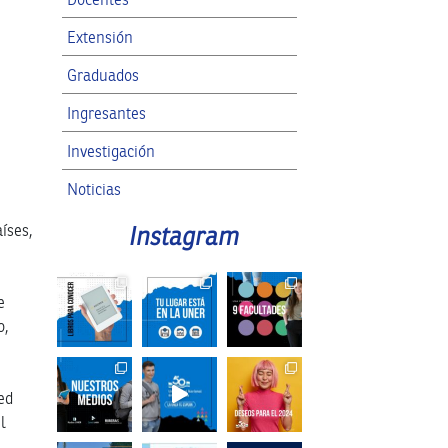
Extensión
Graduados
Ingresantes
Investigación
Noticias
RRII
Instagram
íses,
SPG
e
o,
ed
l