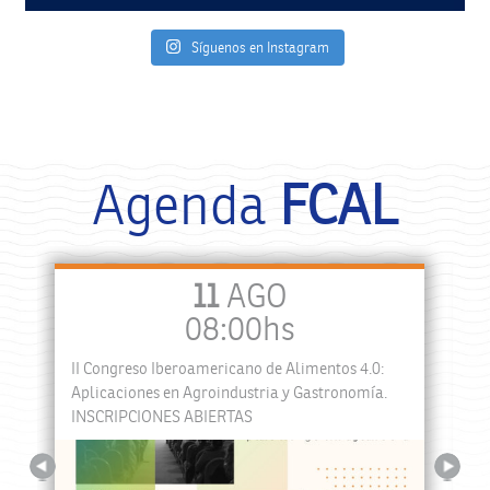
Síguenos en Instagram
Agenda
FCAL
11
AGO
08:00hs
II Congreso Iberoamericano de Alimentos 4.0:
a
Aplicaciones en Agroindustria y Gastronomía.
INSCRIPCIONES ABIERTAS
Previous
Next