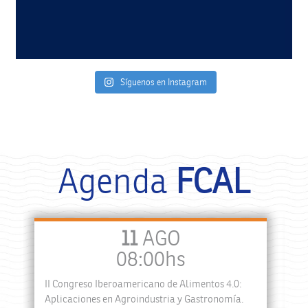
Síguenos en Instagram
Agenda
FCAL
11
AGO
08:00hs
II Congreso Iberoamericano de Alimentos 4.0:
a
Aplicaciones en Agroindustria y Gastronomía.