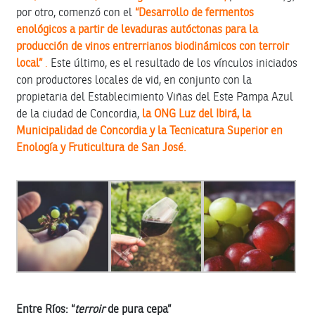
por otro, comenzó con el
“Desarrollo de fermentos
enológicos a partir de levaduras autóctonas para la
producción de vinos entrerrianos biodinámicos con terroir
local”
.
Este último, es el resultado de los vínculos iniciados
con productores locales de vid, en conjunto con la
propietaria del Establecimiento Viñas del Este Pampa Azul
de la ciudad de Concordia,
la ONG Luz del Ibirá, la
Municipalidad de Concordia y la Tecnicatura Superior en
Enología y Fruticultura de San José.
Entre Ríos: “
terroir
de pura cepa”