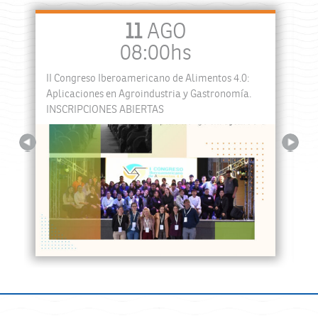
11
AGO
08:00hs
II Congreso Iberoamericano de Alimentos 4.0:
a
Aplicaciones en Agroindustria y Gastronomía.
INSCRIPCIONES ABIERTAS
Previous
Next