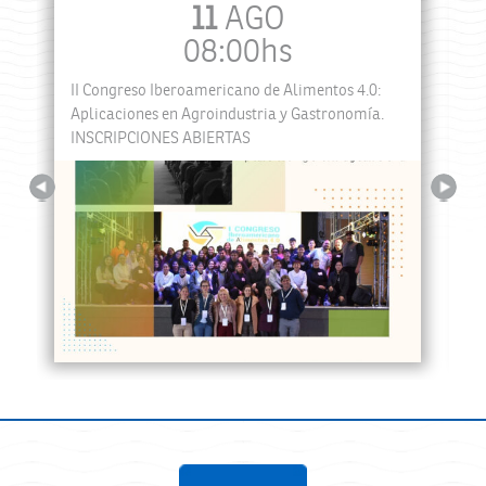
11
AGO
08:00hs
II Congreso Iberoamericano de Alimentos 4.0:
a
Aplicaciones en Agroindustria y Gastronomía.
INSCRIPCIONES ABIERTAS
Previous
Next