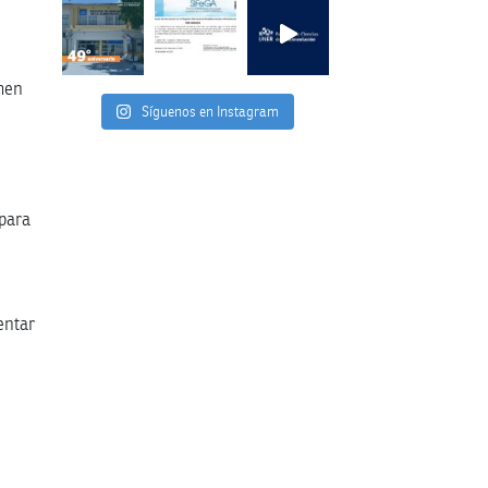
rmen
Síguenos en Instagram
 para
entar