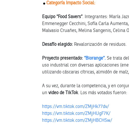
Categoría Impacto Social:
Equipo “Food Savers”
. Integrantes: María Ja
Emmenegger Cecchini, Sofía Carla Aumenta, 
Malvasio Cruañes, Melina Sangenis, Celina 
Desafío elegido:
Revalorización de residuos.
Proyecto presentado:
“Biorange”.
Se trata de
uso industrial con diversas aplicaciones (ene
utilizando cáscaras cítricas, almidón de maíz
A su vez, durante la competencia, y en conjun
un
video de TikTok
. Los más votados fueron:
https://vm.tiktok.com/ZMjHk77dv/
https://vm.tiktok.com/ZMjHUgF7K/
https://vm.tiktok.com/ZMjHBCHSw/