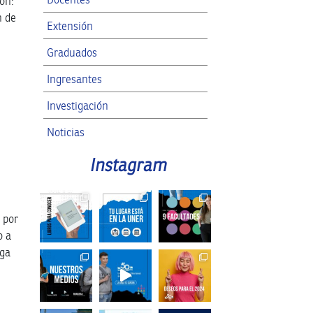
ron:
n de
Extensión
Graduados
Ingresantes
Investigación
Noticias
RRII
Instagram
SPG
 por
o a
nga