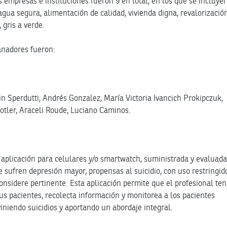
s empresas e instituciones fueron 9 en total, en los que se incluye
agua segura, alimentación de calidad, vivienda digna, revalorizació
 gris a verde.
anadores fueron:
tin Sperdutti, Andrés Gonzalez, María Victoria Ivancich Prokipczuk,
otler, Araceli Roude, Luciano Caminos.
 aplicación para celulares y/o smartwatch, suministrada y evaluada
e sufren depresión mayor, propensas al suicidio, con uso restringid
onsidere pertinente. Esta aplicación permite que el profesional te
sus pacientes, recolecta información y monitorea a los pacientes
niendo suicidios y aportando un abordaje integral.