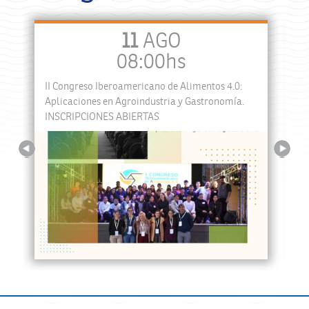
11
AGO
08:00hs
II Congreso Iberoamericano de Alimentos 4.0:
a
Aplicaciones en Agroindustria y Gastronomía.
INSCRIPCIONES ABIERTAS
Previous
Next