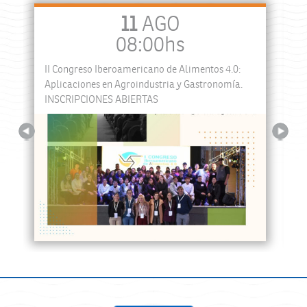
11
AGO
08:00hs
II Congreso Iberoamericano de Alimentos 4.0:
a
Aplicaciones en Agroindustria y Gastronomía.
INSCRIPCIONES ABIERTAS
Previous
Next