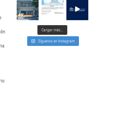
e
Cargar más...
ión
Síguenos en Instagram
ana
rio