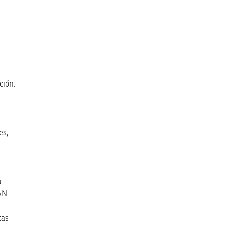
ción.
es,
u
AN
tas