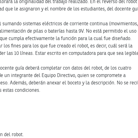
orará la originalidad del trabajo realizado. En el reverso del robot
dad que le asignaron y el nombre de los estudiantes, del docente gu
 1 sumando sistemas eléctricos de corriente continua (movimientos
alimentación de pilas o baterías hasta 9V. No está permitido el uso
 que cumpla efectivamente la función para la cual fue diseñado.
los fines para los que fue creado el robot, es decir, cuál será la
er las 10 líneas. Estar escrito en computadora para que sea legibl
docente guía deberá completar con datos del robot, de los cuatro
 de un integrante del Equipo Directivo, quien se compromete a
so. Además, deberán anexar el boceto y la descripción. No se reci
s estas condiciones.
n del robot.