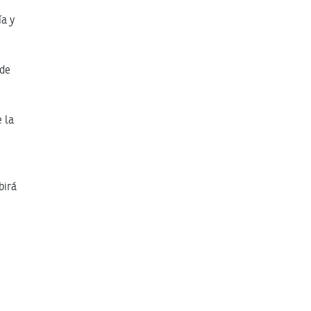
ía y
,
 de
e la
birá