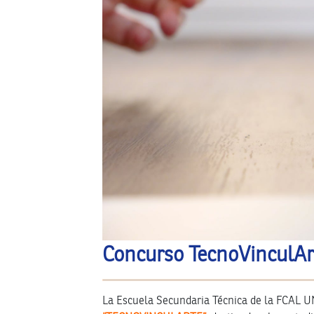
Concurso TecnoVinculAr
La Escuela Secundaria Técnica de la FCAL UN