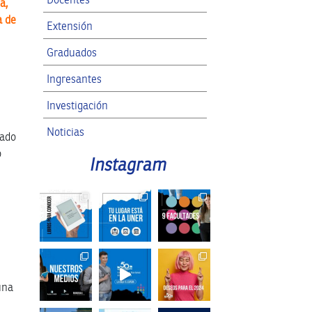
a,
a de
Extensión
Graduados
Ingresantes
Investigación
Noticias
cado
o
RRII
Instagram
SPG
una