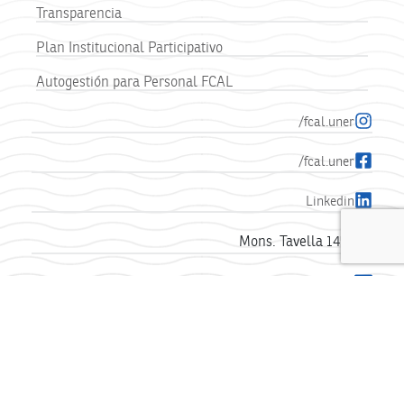
Transparencia
Plan Institucional Participativo
Autogestión para Personal FCAL
/fcal.uner
/fcal.uner
Linkedin
Mons. Tavella 1450
comunicacion.fcal@uner.edu.ar
+54 9 345 423-1440
FACULTAD DE CIENCIAS DE LA ALIMENTACIÓN -
UNIVERSIDAD NACIONAL DE ENTRE RÍOS