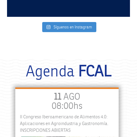
Síguenos en Instagram
Agenda
FCAL
11
AGO
08:00hs
II Congreso Iberoamericano de Alimentos 4.0:
a
Aplicaciones en Agroindustria y Gastronomía.
INSCRIPCIONES ABIERTAS