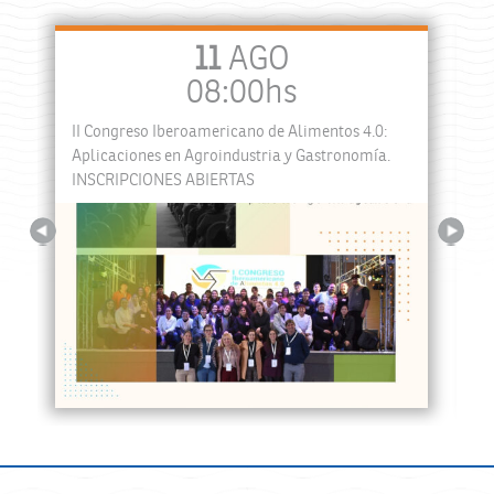
11
AGO
08:00hs
II Congreso Iberoamericano de Alimentos 4.0:
a
Aplicaciones en Agroindustria y Gastronomía.
INSCRIPCIONES ABIERTAS
Previous
Next