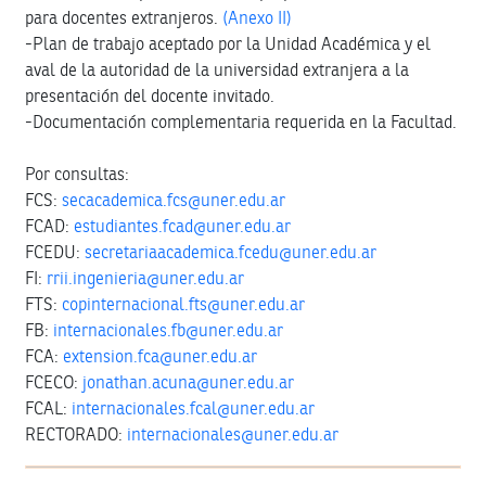
para docentes extranjeros.
(Anexo II)
-Plan de trabajo aceptado por la Unidad Académica y el
aval de la autoridad de la universidad extranjera a la
presentación del docente invitado.
-Documentación complementaria requerida en la Facultad.
Por consultas:
FCS:
secacademica.fcs@uner.edu.ar
FCAD:
estudiantes.fcad@uner.edu.ar
FCEDU:
secretariaacademica.fcedu@uner.edu.ar
FI:
rrii.ingenieria@uner.edu.ar
FTS:
copinternacional.fts@uner.edu.ar
FB:
internacionales.fb@uner.edu.ar
FCA:
extension.fca@uner.edu.ar
FCECO:
jonathan.acuna@uner.edu.ar
FCAL:
internacionales.fcal@uner.edu.ar
RECTORADO:
internacionales@uner.edu.ar