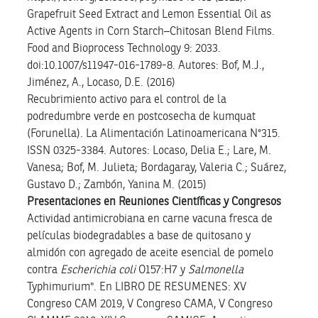
Grapefruit Seed Extract and Lemon Essential Oil as
Active Agents in Corn Starch–Chitosan Blend Films.
Food and Bioprocess Technology 9: 2033.
doi:10.1007/s11947-016-1789-8. Autores: Bof, M.J.,
Jiménez, A., Locaso, D.E. (2016)
Recubrimiento activo para el control de la
podredumbre verde en postcosecha de kumquat
(Forunella). La Alimentación Latinoamericana N°315.
ISSN 0325-3384. Autores: Locaso, Delia E.; Lare, M.
Vanesa; Bof, M. Julieta; Bordagaray, Valeria C.; Suárez,
Gustavo D.; Zambón, Yanina M. (2015)
Presentaciones en Reuniones Científicas y Congresos
Actividad antimicrobiana en carne vacuna fresca de
películas biodegradables a base de quitosano y
almidón con agregado de aceite esencial de pomelo
contra
Escherichia coli
O157:H7 y
Salmonella
Typhimurium". En LIBRO DE RESUMENES: XV
Congreso CAM 2019, V Congreso CAMA, V Congreso