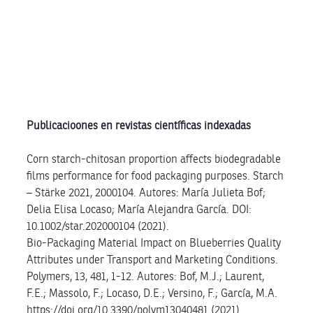
Información LIPOFRU
Publicacioones en revistas científicas indexadas
Corn starch-chitosan proportion affects biodegradable
films performance for food packaging purposes. Starch
– Stärke 2021, 2000104. Autores: María Julieta Bof;
Delia Elisa Locaso; María Alejandra García. DOI:
10.1002/star.202000104 (2021).
Bio-Packaging Material Impact on Blueberries Quality
Attributes under Transport and Marketing Conditions.
Polymers, 13, 481, 1-12. Autores: Bof, M.J.; Laurent,
F.E.; Massolo, F.; Locaso, D.E.; Versino, F.; García, M.A.
https://doi.org/10.3390/polym13040481 (2021).