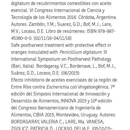
digitatum de recubrimientos comestibles con aceite
esencial. VI Congreso Internacional de Ciencia y
Tecnología de los Alimentos 2016. Córdoba, Argentina.
Autores: Zambón, Y.M.; Suarez, G.D.; Bof, M.J.; Lare,
M.V.; Locaso, D.E. Libro de resúmenes: ISBN 978-987-
45380-0-0. (02/11/16-04/11/16)
Safe postharvest treatment with protective effect in
oranges inoculated with
Penicillium digitatum
. III
International Symposium on Postharvest Pathology
(Bari, Italia). Bordagaray, V.C., Bordenave, L., Bof, M.J.,
Suárez, G.D., Locaso, D.E. (06/2015)
Efecto inhibitorio de aceites esenciales de la región de
Entre Ríos contra
Escherichia coli
shigatoxigénica. 7º
edición del Simposio Internacional de Innovación y
Desarrollo de Alimentos, INNOVA 2015 y 10º edición
del Congreso Iberoamericano de Ingeniería de
Alimentos, CIBIA 2015, Montevideo, Uruguay. Autores:
BORDAGARAY, VALERIA C.; LARE, Ma. VANESA;
ZGOLICZ, PATRICIA D.; LOCASO, DELIA E. (05/10/15-